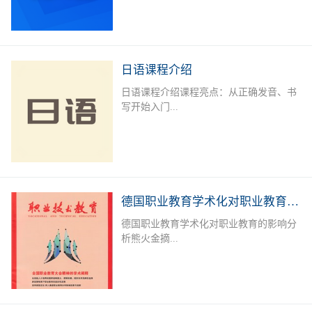
学、商务、旅游、外资企业就业者或欲提
升德语能力的德语爱好者提供系统培训，
长年开设德语A1-B2课程，满足不同人群
需求。授课老师：外教+中教（德语等级
日语课程介绍
考试考官）课后服务：课后作业辅导及学
日语课程介绍课程亮点：从正确发音、书
习测评专属福利：留学咨询，专业测评，
写开始入门...
免费自习室上课地点：线下面授课：深圳
市宝安区职业训练中心（城市学院），中
欧技术与语言教育服务中心线下直播课课
，学习日语50音标，实用单词，简单问
程安排：上课时间可根据报名学员情况及
候，常用口语句型；日语简单语法、会
需求进行调整。本课程常年招生，扫描下
话，300 - 400单词，写简单作文，餐厅、
方二维码进行报名或在线咨询
购物、看病等日常对话。可达到日语简单
德国职业教育学术化对职业教育的影响分析
交流，自由行无压力。达到日语能力考
德国职业教育学术化对职业教育的影响分
N5-N4水平，J.TEST考试E-F级；掌握初
析熊火金摘...
级日语汉字、词汇及句型；能听懂简单的
会话及日常交流。加深对日本文化的了
解，适应出国旅游、留学、工作的需要。
要 职业教育学术化是德国职业教育的一
招生对象：日语零基础者；日语及日本文
个新趋势。一方面,一些职业院校层次升
化爱好者；以日企就业、赴日留学或旅
格,与高等教育融合,形成学术化的职业教
游、各种日语考试为目的学员课程安排：