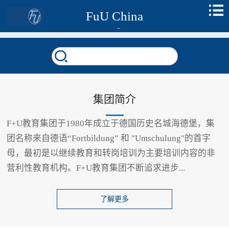
FuU China
集团简介
F+U教育集团于1980年成立于德国历史名城海德堡，集
团名称来自德语“Fortbildung” 和 "Umschulung"的首字
母，最初是以继续教育和转岗培训为主要培训内容的非
营利性教育机构。F+U教育集团不断追求进步...
了解更多