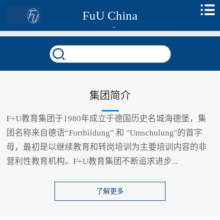
FuU China
集团简介
F+U教育集团于1980年成立于德国历史名城海德堡，集
团名称来自德语“Fortbildung” 和 "Umschulung"的首字
母，最初是以继续教育和转岗培训为主要培训内容的非
营利性教育机构。F+U教育集团不断追求进步...
了解更多