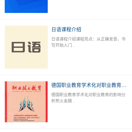
学、商务、旅游、外资企业就业者或欲提
升德语能力的德语爱好者提供系统培训，
长年开设德语A1-B2课程，满足不同人群
需求。授课老师：外教+中教（德语等级
日语课程介绍
考试考官）课后服务：课后作业辅导及学
日语课程介绍课程亮点：从正确发音、书
习测评专属福利：留学咨询，专业测评，
写开始入门...
免费自习室上课地点：线下面授课：深圳
市宝安区职业训练中心（城市学院），中
欧技术与语言教育服务中心线下直播课课
，学习日语50音标，实用单词，简单问
程安排：上课时间可根据报名学员情况及
候，常用口语句型；日语简单语法、会
需求进行调整。本课程常年招生，扫描下
话，300 - 400单词，写简单作文，餐厅、
方二维码进行报名或在线咨询
购物、看病等日常对话。可达到日语简单
德国职业教育学术化对职业教育的影响分析
交流，自由行无压力。达到日语能力考
德国职业教育学术化对职业教育的影响分
N5-N4水平，J.TEST考试E-F级；掌握初
析熊火金摘...
级日语汉字、词汇及句型；能听懂简单的
会话及日常交流。加深对日本文化的了
解，适应出国旅游、留学、工作的需要。
要 职业教育学术化是德国职业教育的一
招生对象：日语零基础者；日语及日本文
个新趋势。一方面,一些职业院校层次升
化爱好者；以日企就业、赴日留学或旅
格,与高等教育融合,形成学术化的职业教
游、各种日语考试为目的学员课程安排：