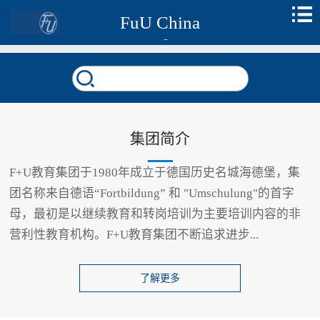
FuU China
集团简介
F+U教育集团于1980年成立于德国历史名城海德堡，集
团名称来自德语“Fortbildung” 和 "Umschulung"的首字
母，最初是以继续教育和转岗培训为主要培训内容的非
营利性教育机构。F+U教育集团不断追求进步...
了解更多