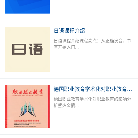
学、商务、旅游、外资企业就业者或欲提
升德语能力的德语爱好者提供系统培训，
长年开设德语A1-B2课程，满足不同人群
需求。授课老师：外教+中教（德语等级
日语课程介绍
考试考官）课后服务：课后作业辅导及学
日语课程介绍课程亮点：从正确发音、书
习测评专属福利：留学咨询，专业测评，
写开始入门...
免费自习室上课地点：线下面授课：深圳
市宝安区职业训练中心（城市学院），中
欧技术与语言教育服务中心线下直播课课
，学习日语50音标，实用单词，简单问
程安排：上课时间可根据报名学员情况及
候，常用口语句型；日语简单语法、会
需求进行调整。本课程常年招生，扫描下
话，300 - 400单词，写简单作文，餐厅、
方二维码进行报名或在线咨询
购物、看病等日常对话。可达到日语简单
德国职业教育学术化对职业教育的影响分析
交流，自由行无压力。达到日语能力考
德国职业教育学术化对职业教育的影响分
N5-N4水平，J.TEST考试E-F级；掌握初
析熊火金摘...
级日语汉字、词汇及句型；能听懂简单的
会话及日常交流。加深对日本文化的了
解，适应出国旅游、留学、工作的需要。
要 职业教育学术化是德国职业教育的一
招生对象：日语零基础者；日语及日本文
个新趋势。一方面,一些职业院校层次升
化爱好者；以日企就业、赴日留学或旅
格,与高等教育融合,形成学术化的职业教
游、各种日语考试为目的学员课程安排：