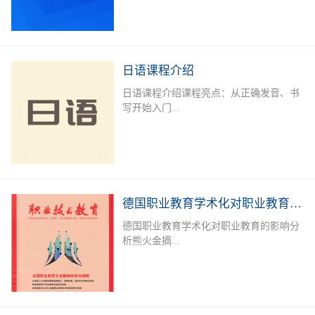
学、商务、旅游、外资企业就业者或欲提
升德语能力的德语爱好者提供系统培训，
长年开设德语A1-B2课程，满足不同人群
需求。授课老师：外教+中教（德语等级
日语课程介绍
考试考官）课后服务：课后作业辅导及学
日语课程介绍课程亮点：从正确发音、书
习测评专属福利：留学咨询，专业测评，
写开始入门...
免费自习室上课地点：线下面授课：深圳
市宝安区职业训练中心（城市学院），中
欧技术与语言教育服务中心线下直播课课
，学习日语50音标，实用单词，简单问
程安排：上课时间可根据报名学员情况及
候，常用口语句型；日语简单语法、会
需求进行调整。本课程常年招生，扫描下
话，300 - 400单词，写简单作文，餐厅、
方二维码进行报名或在线咨询
购物、看病等日常对话。可达到日语简单
德国职业教育学术化对职业教育的影响分析
交流，自由行无压力。达到日语能力考
德国职业教育学术化对职业教育的影响分
N5-N4水平，J.TEST考试E-F级；掌握初
析熊火金摘...
级日语汉字、词汇及句型；能听懂简单的
会话及日常交流。加深对日本文化的了
解，适应出国旅游、留学、工作的需要。
要 职业教育学术化是德国职业教育的一
招生对象：日语零基础者；日语及日本文
个新趋势。一方面,一些职业院校层次升
化爱好者；以日企就业、赴日留学或旅
格,与高等教育融合,形成学术化的职业教
游、各种日语考试为目的学员课程安排：