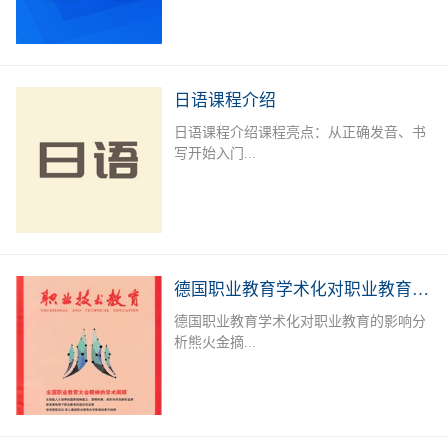
学、商务、旅游、外资企业就业者或欲提
升德语能力的德语爱好者提供系统培训，
长年开设德语A1-B2课程，满足不同人群
需求。授课老师：外教+中教（德语等级
日语课程介绍
考试考官）课后服务：课后作业辅导及学
日语课程介绍课程亮点：从正确发音、书
习测评专属福利：留学咨询，专业测评，
写开始入门...
免费自习室上课地点：线下面授课：深圳
市宝安区职业训练中心（城市学院），中
欧技术与语言教育服务中心线下直播课课
，学习日语50音标，实用单词，简单问
程安排：上课时间可根据报名学员情况及
候，常用口语句型；日语简单语法、会
需求进行调整。本课程常年招生，扫描下
话，300 - 400单词，写简单作文，餐厅、
方二维码进行报名或在线咨询
购物、看病等日常对话。可达到日语简单
德国职业教育学术化对职业教育的影响分析
交流，自由行无压力。达到日语能力考
德国职业教育学术化对职业教育的影响分
N5-N4水平，J.TEST考试E-F级；掌握初
析熊火金摘...
级日语汉字、词汇及句型；能听懂简单的
会话及日常交流。加深对日本文化的了
解，适应出国旅游、留学、工作的需要。
要 职业教育学术化是德国职业教育的一
招生对象：日语零基础者；日语及日本文
个新趋势。一方面,一些职业院校层次升
化爱好者；以日企就业、赴日留学或旅
格,与高等教育融合,形成学术化的职业教
游、各种日语考试为目的学员课程安排：