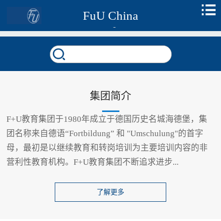
FuU China
集团简介
F+U教育集团于1980年成立于德国历史名城海德堡，集
团名称来自德语“Fortbildung” 和 "Umschulung"的首字
母，最初是以继续教育和转岗培训为主要培训内容的非
营利性教育机构。F+U教育集团不断追求进步...
了解更多