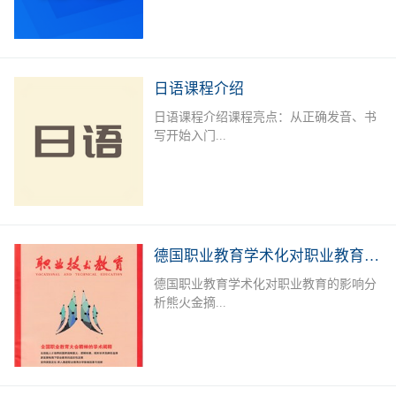
学、商务、旅游、外资企业就业者或欲提
升德语能力的德语爱好者提供系统培训，
长年开设德语A1-B2课程，满足不同人群
需求。授课老师：外教+中教（德语等级
日语课程介绍
考试考官）课后服务：课后作业辅导及学
日语课程介绍课程亮点：从正确发音、书
习测评专属福利：留学咨询，专业测评，
写开始入门...
免费自习室上课地点：线下面授课：深圳
市宝安区职业训练中心（城市学院），中
欧技术与语言教育服务中心线下直播课课
，学习日语50音标，实用单词，简单问
程安排：上课时间可根据报名学员情况及
候，常用口语句型；日语简单语法、会
需求进行调整。本课程常年招生，扫描下
话，300 - 400单词，写简单作文，餐厅、
方二维码进行报名或在线咨询
购物、看病等日常对话。可达到日语简单
德国职业教育学术化对职业教育的影响分析
交流，自由行无压力。达到日语能力考
德国职业教育学术化对职业教育的影响分
N5-N4水平，J.TEST考试E-F级；掌握初
析熊火金摘...
级日语汉字、词汇及句型；能听懂简单的
会话及日常交流。加深对日本文化的了
解，适应出国旅游、留学、工作的需要。
要 职业教育学术化是德国职业教育的一
招生对象：日语零基础者；日语及日本文
个新趋势。一方面,一些职业院校层次升
化爱好者；以日企就业、赴日留学或旅
格,与高等教育融合,形成学术化的职业教
游、各种日语考试为目的学员课程安排：