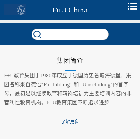
FuU China
集团简介
F+U教育集团于1980年成立于德国历史名城海德堡，集
团名称来自德语“Fortbildung” 和 "Umschulung"的首字
母，最初是以继续教育和转岗培训为主要培训内容的非
营利性教育机构。F+U教育集团不断追求进步...
了解更多