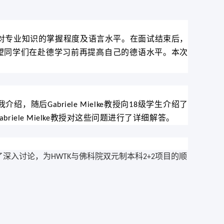
对专业知识的掌握程度及语言水平。在面试结束后，
望同学们在赴德学习前再提高自己的德语水平。本次
我介绍，随后
教授向
级学生介绍了
Gabriele Mielke
18
教授对这些问题进行了详细解答。
abriele Mielke
了深入讨论
，
为
与佛科院双元制本科
项目的顺
HWTK
2+2