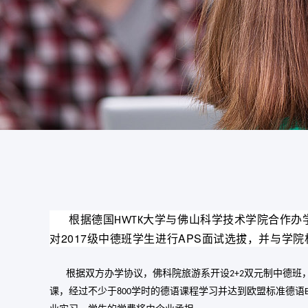
根据德国
大学与佛山科学技术学院合作办
HWTK
对2017级中德班学生进行APS面试选拔，并与学
根据双方办学协议，佛科院旅游系开设
双元制中德班
2+2
课，经过不少于
学时的德语课程学习并达到欧盟标准德语
800