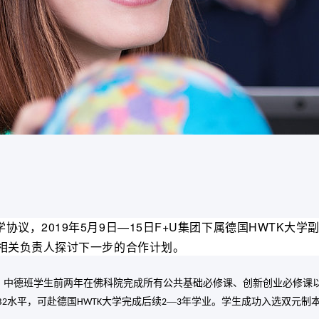
2019年5月9日—15日F+U集团下属德国HWTK大学副校
学协议
，
院相关负责人探讨下一步的合作计划。
，中德班学生前两年在佛科院完成所有公共基础必修课、创新创业必修课
水平，可赴德国
大学完成后续
—
年学业。学生成功入选双元制
B2
HWTK
2
3