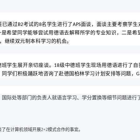
班已通过
考试的
名学生进行了
面谈，面谈主要考察学生
B2
8
APS
一是希望同学能够尝试用德语去解释所学的专业知识，二是希
，继续双元制本科学习的机会。
德班学生展开亲切座谈。
级中德班学生现场用德语进行了自
18
，同学们积极踊跃地咨询了赴德国柏林学习计划安排等问题，
G
、国际处等部门的负责人就语言学习、学分置换等细节问题进行
院洽谈了在计算机领域开展2+2模式合作的事宜。