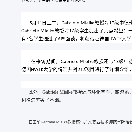
业实习，学生的学费将由企业承担。
月
日上午，
教授对
级中德
5
11
Gabriele Mielke
17
教授对
级学生提出了几点希望：
Gabriele Mielke
17
有
名学生通过了
面谈，将获得赴德国
大学
5
APS
HWTK
在来访期间，
教授还与
级中
Gabriele Mielke
18
德国
大学的情况并对
项目进行了详细介绍
HWTK
2+2
此外，
Gabriele
Mielke教授还与环化学院、
旅游系
利推进夯实了基础。
回国前Gabriele Mielke教授还与广东职业技术师范学