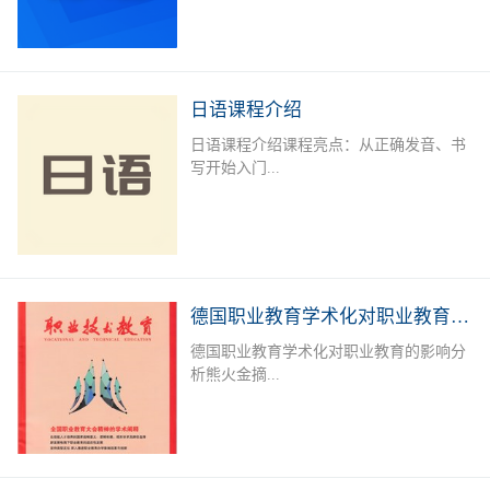
学、商务、旅游、外资企业就业者或欲提
升德语能力的德语爱好者提供系统培训，
长年开设德语A1-B2课程，满足不同人群
需求。授课老师：外教+中教（德语等级
日语课程介绍
考试考官）课后服务：课后作业辅导及学
日语课程介绍课程亮点：从正确发音、书
习测评专属福利：留学咨询，专业测评，
写开始入门...
免费自习室上课地点：线下面授课：深圳
市宝安区职业训练中心（城市学院），中
欧技术与语言教育服务中心线下直播课课
，学习日语50音标，实用单词，简单问
程安排：上课时间可根据报名学员情况及
候，常用口语句型；日语简单语法、会
需求进行调整。本课程常年招生，扫描下
话，300 - 400单词，写简单作文，餐厅、
方二维码进行报名或在线咨询
购物、看病等日常对话。可达到日语简单
德国职业教育学术化对职业教育的影响分析
交流，自由行无压力。达到日语能力考
德国职业教育学术化对职业教育的影响分
N5-N4水平，J.TEST考试E-F级；掌握初
析熊火金摘...
级日语汉字、词汇及句型；能听懂简单的
会话及日常交流。加深对日本文化的了
解，适应出国旅游、留学、工作的需要。
要 职业教育学术化是德国职业教育的一
招生对象：日语零基础者；日语及日本文
个新趋势。一方面,一些职业院校层次升
化爱好者；以日企就业、赴日留学或旅
格,与高等教育融合,形成学术化的职业教
游、各种日语考试为目的学员课程安排：