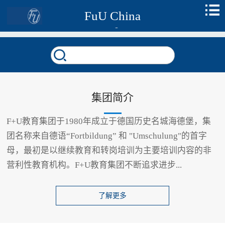
FuU China
集团简介
F+U教育集团于1980年成立于德国历史名城海德堡，集
团名称来自德语“Fortbildung” 和 "Umschulung"的首字
母，最初是以继续教育和转岗培训为主要培训内容的非
营利性教育机构。F+U教育集团不断追求进步...
了解更多