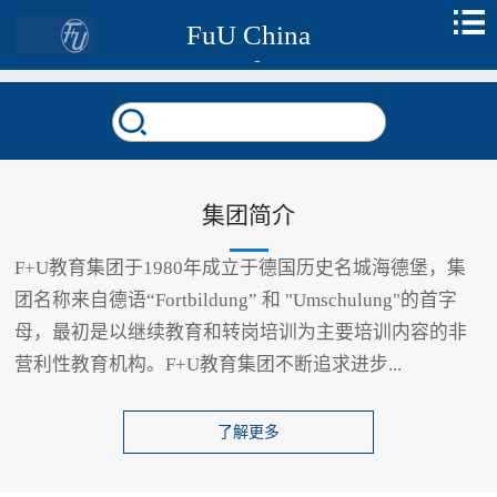
FuU China
集团简介
F+U教育集团于1980年成立于德国历史名城海德堡，集
团名称来自德语“Fortbildung” 和 "Umschulung"的首字
母，最初是以继续教育和转岗培训为主要培训内容的非
营利性教育机构。F+U教育集团不断追求进步...
了解更多