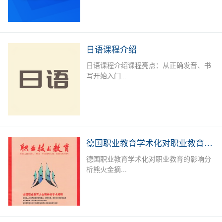
学、商务、旅游、外资企业就业者或欲提
升德语能力的德语爱好者提供系统培训，
长年开设德语A1-B2课程，满足不同人群
需求。授课老师：外教+中教（德语等级
日语课程介绍
考试考官）课后服务：课后作业辅导及学
日语课程介绍课程亮点：从正确发音、书
习测评专属福利：留学咨询，专业测评，
写开始入门...
免费自习室上课地点：线下面授课：深圳
市宝安区职业训练中心（城市学院），中
欧技术与语言教育服务中心线下直播课课
，学习日语50音标，实用单词，简单问
程安排：上课时间可根据报名学员情况及
候，常用口语句型；日语简单语法、会
需求进行调整。本课程常年招生，扫描下
话，300 - 400单词，写简单作文，餐厅、
方二维码进行报名或在线咨询
购物、看病等日常对话。可达到日语简单
德国职业教育学术化对职业教育的影响分析
交流，自由行无压力。达到日语能力考
德国职业教育学术化对职业教育的影响分
N5-N4水平，J.TEST考试E-F级；掌握初
析熊火金摘...
级日语汉字、词汇及句型；能听懂简单的
会话及日常交流。加深对日本文化的了
解，适应出国旅游、留学、工作的需要。
要 职业教育学术化是德国职业教育的一
招生对象：日语零基础者；日语及日本文
个新趋势。一方面,一些职业院校层次升
化爱好者；以日企就业、赴日留学或旅
格,与高等教育融合,形成学术化的职业教
游、各种日语考试为目的学员课程安排：