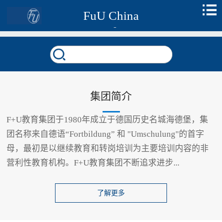
FuU China
集团简介
F+U教育集团于1980年成立于德国历史名城海德堡，集
团名称来自德语“Fortbildung” 和 "Umschulung"的首字
母，最初是以继续教育和转岗培训为主要培训内容的非
营利性教育机构。F+U教育集团不断追求进步...
了解更多