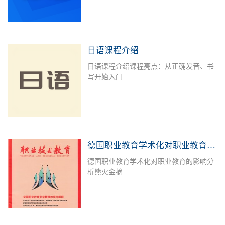
学、商务、旅游、外资企业就业者或欲提
升德语能力的德语爱好者提供系统培训，
长年开设德语A1-B2课程，满足不同人群
需求。授课老师：外教+中教（德语等级
日语课程介绍
考试考官）课后服务：课后作业辅导及学
日语课程介绍课程亮点：从正确发音、书
习测评专属福利：留学咨询，专业测评，
写开始入门...
免费自习室上课地点：线下面授课：深圳
市宝安区职业训练中心（城市学院），中
欧技术与语言教育服务中心线下直播课课
，学习日语50音标，实用单词，简单问
程安排：上课时间可根据报名学员情况及
候，常用口语句型；日语简单语法、会
需求进行调整。本课程常年招生，扫描下
话，300 - 400单词，写简单作文，餐厅、
方二维码进行报名或在线咨询
购物、看病等日常对话。可达到日语简单
德国职业教育学术化对职业教育的影响分析
交流，自由行无压力。达到日语能力考
德国职业教育学术化对职业教育的影响分
N5-N4水平，J.TEST考试E-F级；掌握初
析熊火金摘...
级日语汉字、词汇及句型；能听懂简单的
会话及日常交流。加深对日本文化的了
解，适应出国旅游、留学、工作的需要。
要 职业教育学术化是德国职业教育的一
招生对象：日语零基础者；日语及日本文
个新趋势。一方面,一些职业院校层次升
化爱好者；以日企就业、赴日留学或旅
格,与高等教育融合,形成学术化的职业教
游、各种日语考试为目的学员课程安排：