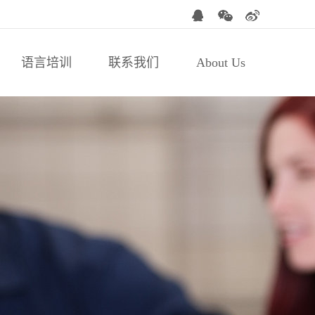
语言培训
联系我们
About Us