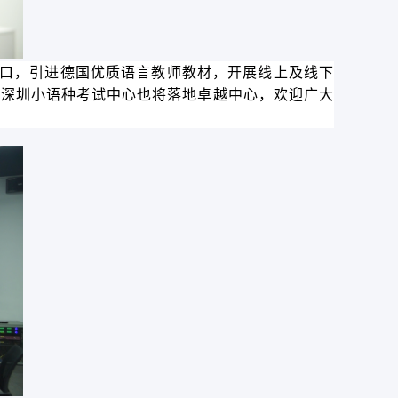
口，引进德国优质语言教师教材，开展线上及线下
深圳小语种考试中心也将落地卓越中心，欢迎广大