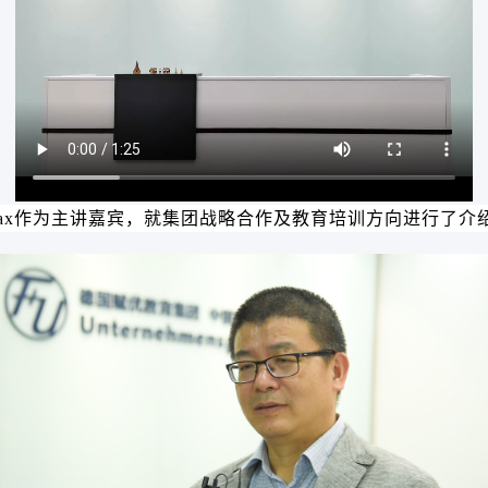
ax
作为主讲嘉宾，就集团战略合作及教育培训方向进行了介