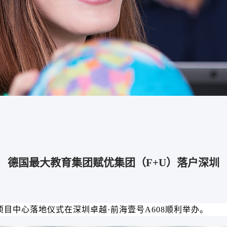
德国最大教育集团赋优集团（
F+U
）落户深圳
项目中心落地仪式在深圳卓越
·
前海
壹号
A608
顺利举办。