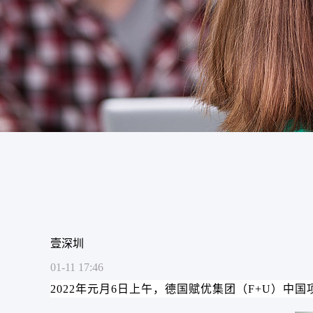
壹深圳
01-11 17:46
2022
年元月
6
日上午，德国赋优集团（
F+U
）中国