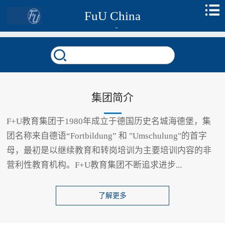
FuU China
集团简介
F+U教育集团于1980年成立于德国历史名城海德堡，集
团名称来自德语“Fortbildung” 和 "Umschulung"的首字
母，最初是以继续教育和转岗培训为主要培训内容的非
营利性教育机构。F+U教育集团不断追求进步...
了解更多