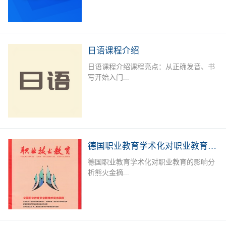
学、商务、旅游、外资企业就业者或欲提
升德语能力的德语爱好者提供系统培训，
长年开设德语A1-B2课程，满足不同人群
需求。授课老师：外教+中教（德语等级
日语课程介绍
考试考官）课后服务：课后作业辅导及学
日语课程介绍课程亮点：从正确发音、书
习测评专属福利：留学咨询，专业测评，
写开始入门...
免费自习室上课地点：线下面授课：深圳
市宝安区职业训练中心（城市学院），中
欧技术与语言教育服务中心线下直播课课
，学习日语50音标，实用单词，简单问
程安排：上课时间可根据报名学员情况及
候，常用口语句型；日语简单语法、会
需求进行调整。本课程常年招生，扫描下
话，300 - 400单词，写简单作文，餐厅、
方二维码进行报名或在线咨询
购物、看病等日常对话。可达到日语简单
德国职业教育学术化对职业教育的影响分析
交流，自由行无压力。达到日语能力考
德国职业教育学术化对职业教育的影响分
N5-N4水平，J.TEST考试E-F级；掌握初
析熊火金摘...
级日语汉字、词汇及句型；能听懂简单的
会话及日常交流。加深对日本文化的了
解，适应出国旅游、留学、工作的需要。
要 职业教育学术化是德国职业教育的一
招生对象：日语零基础者；日语及日本文
个新趋势。一方面,一些职业院校层次升
化爱好者；以日企就业、赴日留学或旅
格,与高等教育融合,形成学术化的职业教
游、各种日语考试为目的学员课程安排：