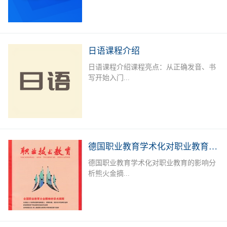
学、商务、旅游、外资企业就业者或欲提
升德语能力的德语爱好者提供系统培训，
长年开设德语A1-B2课程，满足不同人群
需求。授课老师：外教+中教（德语等级
日语课程介绍
考试考官）课后服务：课后作业辅导及学
日语课程介绍课程亮点：从正确发音、书
习测评专属福利：留学咨询，专业测评，
写开始入门...
免费自习室上课地点：线下面授课：深圳
市宝安区职业训练中心（城市学院），中
欧技术与语言教育服务中心线下直播课课
，学习日语50音标，实用单词，简单问
程安排：上课时间可根据报名学员情况及
候，常用口语句型；日语简单语法、会
需求进行调整。本课程常年招生，扫描下
话，300 - 400单词，写简单作文，餐厅、
方二维码进行报名或在线咨询
购物、看病等日常对话。可达到日语简单
德国职业教育学术化对职业教育的影响分析
交流，自由行无压力。达到日语能力考
德国职业教育学术化对职业教育的影响分
N5-N4水平，J.TEST考试E-F级；掌握初
析熊火金摘...
级日语汉字、词汇及句型；能听懂简单的
会话及日常交流。加深对日本文化的了
解，适应出国旅游、留学、工作的需要。
要 职业教育学术化是德国职业教育的一
招生对象：日语零基础者；日语及日本文
个新趋势。一方面,一些职业院校层次升
化爱好者；以日企就业、赴日留学或旅
格,与高等教育融合,形成学术化的职业教
游、各种日语考试为目的学员课程安排：