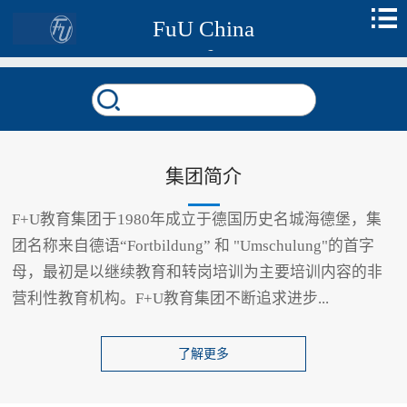
FuU China
集团简介
F+U教育集团于1980年成立于德国历史名城海德堡，集
团名称来自德语“Fortbildung” 和 "Umschulung"的首字
母，最初是以继续教育和转岗培训为主要培训内容的非
营利性教育机构。F+U教育集团不断追求进步...
了解更多