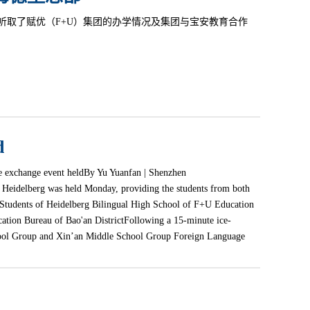
，听取了赋优（F+U）集团的办学情况及集团与宝安教育合作
d
vent heldBy Yu Yuanfan | Shenzhen
Heidelberg was held Monday, providing the students from both
res.Students of Heidelberg Bilingual High School of F+U Education
ucation Bureau of Bao'an DistrictFollowing a 15-minute ice-
chool Group and Xin’an Middle School Group Foreign Language