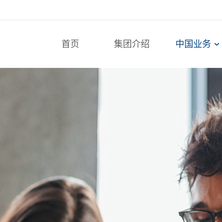
首页
集团介绍
中国业务