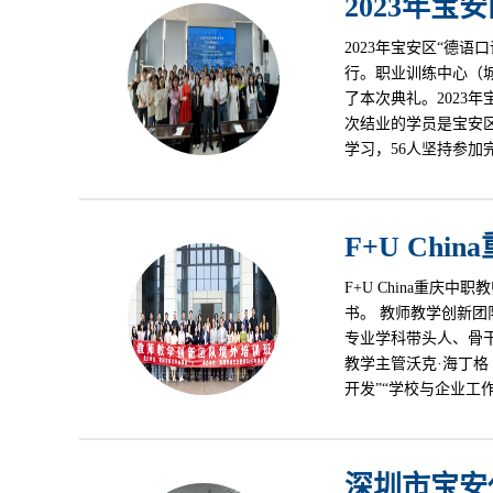
2023年宝
2023年宝安区“德
行。职业训练中心（
了本次典礼。2023
次结业的学员是宝安区
学习，56人坚持参
行了升级。由3名专
员将由区职业训练中心
德国赋优（F+U）教
F+U Ch
习德语提供必要的帮
表示：“德语学习是
F+U China重庆
练中心（城市学院）
书。 教师教学创新团
（欧）...
专业学科带头人、骨
教学主管沃克·海丁格 
开发”“学校与企业工
报告、互动提问讨论
洽。 德国职业教育博
教学创新团队境外培
深圳市宝安
提供了有力支撑。 原文链接