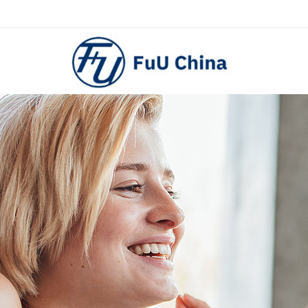
0757-29233203