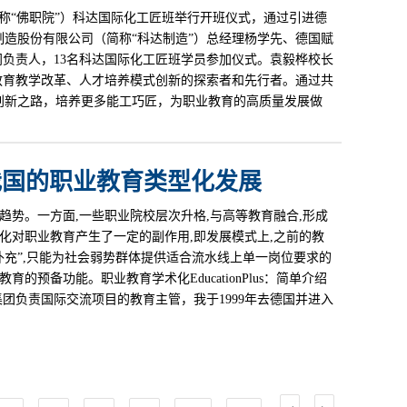
简称“佛职院”）科达国际化工匠班举行开班仪式，通过引进德
造股份有限公司（简称“科达制造”）总经理杨学先、德国赋
门负责人，13名科达国际化工匠班学员参加仪式。袁毅桦校长
教育教学改革、人才培养模式创新的探索者和先行者。通过共
创新之路，培养更多能工巧匠，为职业教育的高质量发展做
的企业导师指导下，开展更为有效的实习实践，提高高等职
，随后介绍了科达制造的发展历程。他表示，科达是以技术
，需要培育更多工匠型技能人才。希望双方深入开展全方位
与我国的职业教育类型化发展
导师代表、科达制造石材机械事业部生产物控部经理陈建全
职业规范和要求。2021级机械设计1班陈国临作为学员代
新趋势。一方面,一些职业院校层次升格,与高等教育融合,形成
上、追逐梦想，一步步实现个人的人生目标。佛山职业技术
化对职业教育产生了一定的副作用,即发展模式上,之前的教
，详细地...
补充”,只能为社会弱势群体提供适合流水线上单一岗位要求的
预备功能。职业教育学术化EducationPlus：简单介绍
团负责国际交流项目的教育主管，我于1999年去德国并进入
F+U是德国排名前三位的大型教育集团，其中包括中小学教
的工作。做过三年大学老师，两年私立学校管理，另外四年
教师赴德培训项目的实施工作，根据不同学校不同层次的培训
会、实习企业、职业学校等。前后我安排并接待了近千名来
我接触了德国职业教育的方方面面。再加上德国F+U教育集