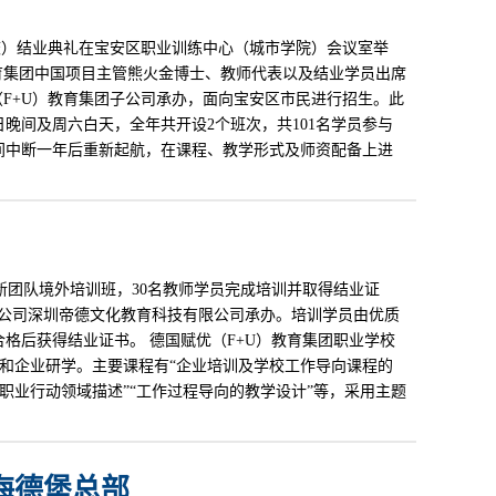
语夜校）结业典礼在宝安区职业训练中心（城市学院）会议室举
育集团中国项目主管熊火金博士、教师代表以及结业学员出席
（F+U）教育集团子公司承办，面向宝安区市民进行招生。此
晚间及周六白天，全年共开设2个班次，共101名学员参与
间中断一年后重新起航，在课程、教学形式及师资配备上进
的特点，着重文化认知及沟通应用能力训练。顺利结业的学
书。 F+U集团中国项目主管熊火金博士讲话 结业典礼上，
团的信任，F+U集团将继续关注与宝安的合作，为宝安市民学
为优秀学员代表，刘腾骏在会上分享了他的德语学习心得。他
的学习氛围。请大家为坚持到最后的自己点赞。” 区职业训
教学创新团队境外培训班，30名教师学员完成培训并取得结业证
员在未来的日子里继续保持德语学习的热情，为宝安对德
子公司深圳帝德文化教育科技有限公司承办。培训学员由优质
格后获得结业证书。 德国赋优（F+U）教育集团职业学校
线上、线下和企业研学。主要课程有“企业培训及学校工作导向课程的
与职业行动领域描述”“工作过程导向的教学设计”等，采用主题
开展，授课专家幽默风趣，互动频频，培训课堂氛围融
—中德莱茵产业创新中心 中德莱茵产业创新中心 此次教师
素养，为重庆市渝北职业教育中心双优项目建设的顺利推进
海德堡总部
A2UutHm6Xkpl-Sqtw 复制搜一搜分享收藏划线人划线