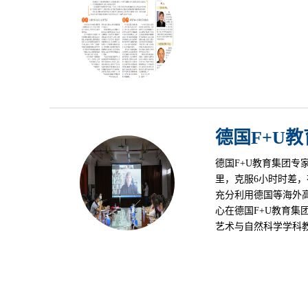
德国F+U
德国F+U教育集团专
里，克服6小时时差
充分利用德国等海外
心在德国F+U教育
艺术与自然科学学科教
育计划、初中（5-1
个好的项目，对学生
认识蝴蝶，进而组织
项目教学法，注重学
赖格，还就如何更好