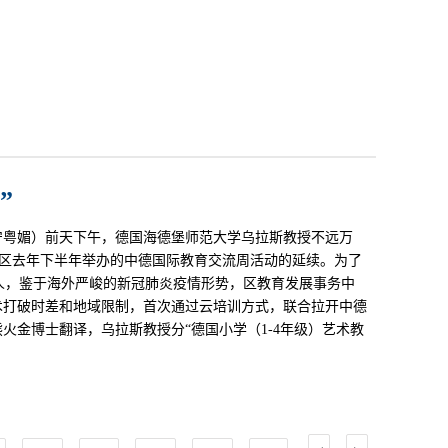
”
慧 宁粤媚）前天下午，德国海德堡师范大学乌拉斯教授不远万
安区去年下半年举办的中德国际教育交流周活动的延续。为了
人，鉴于海外严峻的新冠肺炎疫情形势，区教育发展事务中
术打破时差和地域限制，首次通过云培训方式，联合拉开中德
火金博士翻译，乌拉斯教授分“德国小学（1-4年级）艺术教
法进行了深入诠释。如何让教学计划更好地付诸实施？“设计一
拉斯教授发动学生通过阅读、网络搜索、实物收集等方式充分
美术创作方式，再进行个性创作和展示。“乌拉斯教授展示的
参与互动。同时，乌拉斯教授、德国F+U教育集团副总裁施
育局相关负责人进行了商讨。另据区教育发展事务中心国际教