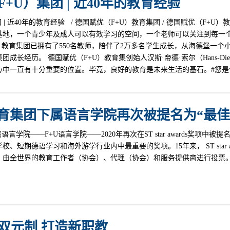
+U）集团 | 近40年的教育经验
| 近40年的教育经验 / 德国赋优（F+U）教育集团 / 德国赋优（F+U）教育集
地，一个青少年及成人可以有效学习的空间，一个老师可以关注到每一个学
）教育集团已拥有了550名教师，陪伴了2万多名学生成长，从海德堡一个
成长经历。 德国赋优（F+U）教育集创始人汉斯·帝德·索尔（Hans-Diet
心中一直有十分重要的位置。毕竟，良好的教育是未来生活的基石。#您
子里就有了那个想法。后来一切也就水到渠成了：我有足够的时间，有一
可以如何运行，于是我在施佩耶尔（Speyer）那尝试了一下。#那时您几岁
是的，当然那时也是有一定的风险。#但您做到了！有没有过想放弃的时候
教育集团下属语言学院再次被提名为“最
不是我放弃的理由，反倒是我坚持的动力。#如果您回到37年前，您会想
州北部（Nord-Baden）工作。那时我对自己说，离海德堡超过1小时车
言学院——F+U语言学院——2020年再次在ST star awards奖项中被提名为
、短期德语学习和海外游学行业内中最重要的奖项。15年来， ST star
！由全世界的教育工作者（协会）、代理（协会）和服务提供商进行投票
双元制 打造新职教