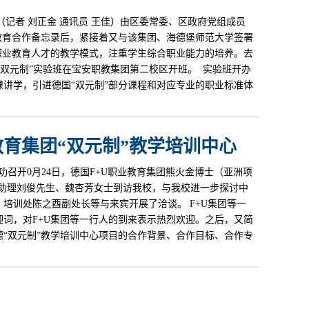
讯（记者 刘正金 通讯员 王佳）由区委常委、区政府党组成员
教育合作备忘录后，紧接着又与该集团、海德堡师范大学签署
职业教育人才的教学模式，注重学生综合职业能力的培养。去
德“双元制”实验班在宝安职教集团第二校区开班。 实验班开办
讲学，引进德国“双元制”部分课程和对应专业的职业标准体
生进行了为期42天的课堂教学。 为进一步引进国际优质教
业教育“双元制”办学、学生生涯规划等方面签署教育合作备忘
实验班基础上，就新校区建设、实训课程开发、实训室建设、
教育集团“双元制”教学培训中心
职业教育中企业支持体系；利用学校下午四点半课堂或节假日
科学、工程技术及数学的学习兴趣，探索符合宝安实际需求的
功召开0月24日，德国F+U职业教育集团熊火金博士（亚洲项
科学校签署姊妹学校协议。这是宝安学校首次与酒店特色职
经理助理刘俊先生、魏杏芳女士到访我校，与我校进一步探讨中
培训处陈之酉副处长等与来宾开展了洽谈。 F+U集团等一
词，对F+U集团等一行人的到来表示热烈欢迎。之后，又简
“双元制”教学培训中心项目的合作背景、合作目标、合作专
业教育的发展背景并详细介绍了F+U职业教育集团在德国职
午举行的洽谈会中，双方针对合作项目的各自职责做了初步分
+U教育集团有限公司签订关于建立“双元制”教学培训中心
济建设添砖加瓦。