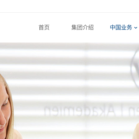
首页
集团介绍
中国业务